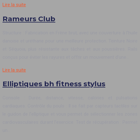
Lire la suite
Rameurs Club
Structure : Fabrication en Frêne brut, avec une couverture à l’huile
danoise et uréthane pour une meilleure protection. Teinture Noire
et Séquoia, plus résistante aux tâches et aux poussières. Rails
conçus pour éviter les rayures et offrir un mouvement d’une…
Lire la suite
Elliptiques bh fitness stylus
Console : Durée, distance, vitesse, calories et pulsations
cardiaques. Contrôle du pouls : Il se fait par capteurs tactiles sur
le guidon de l’elliptique et vous permet de sélectionner les zones
cardiovasculaires durant l’exercice. Test de récupération : Permet
un…