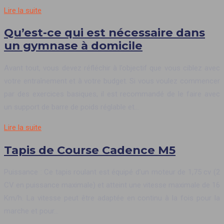
Lire la suite
Qu’est-ce qui est nécessaire dans
un gymnase à domicile
Avant tout, vous devez réfléchir à l’objectif que vous ciblez avec
votre entraînement et à votre budget. Si vous voulez commencer
par des exercices basiques, il est recommandé de le faire avec
un support de barre de poids réglable et…
Lire la suite
Tapis de Course Cadence M5
Puissance : Ce tapis roulant est équipé d’un moteur de 1,75 cv (2
CV en puissance maximale) et atteint une vitesse maximale de 16
Km/h. La vitesse peut être adaptée en continu à la fois pour la
marche et pour…