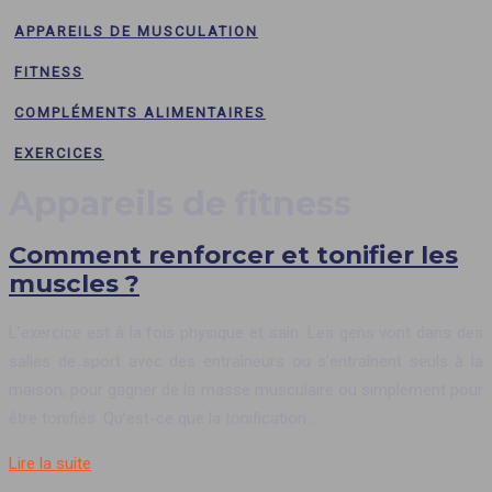
APPAREILS DE MUSCULATION
FITNESS
COMPLÉMENTS ALIMENTAIRES
EXERCICES
Appareils de fitness
Comment renforcer et tonifier les
muscles ?
L’exercice est à la fois physique et sain. Les gens vont dans des
salles de sport avec des entraîneurs ou s’entraînent seuls à la
maison, pour gagner de la masse musculaire ou simplement pour
être tonifiés. Qu’est-ce que la tonification…
Lire la suite