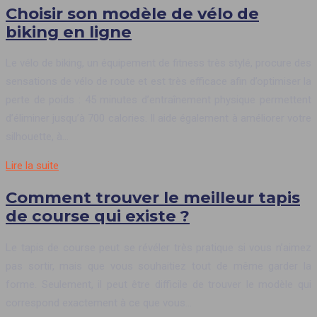
Choisir son modèle de vélo de
biking en ligne
Le vélo de biking, un équipement de fitness très stylé, procure des
sensations de vélo de route et est très efficace afin d’optimiser la
perte de poids : 45 minutes d’entraînement physique permettent
d’éliminer jusqu’à 700 calories. Il aide également à améliorer votre
silhouette, à…
Lire la suite
Comment trouver le meilleur tapis
de course qui existe ?
Le tapis de course peut se révéler très pratique si vous n’aimez
pas sortir, mais que vous souhaitiez tout de même garder la
forme. Seulement, il peut être difficile de trouver le modèle qui
correspond exactement à ce que vous…