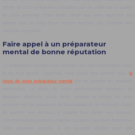
effets de votre préparation, n’oubliez pas de veiller sur la qualité
de votre sommeil. Vous devez savoir que cette approche est
utilisée tout au long d’une carrière sportive afin d’obtenir des
résultats optimisés.
Faire appel à un préparateur
mental de bonne réputation
La préparation mentale peut prendre une place particulière dans
la vie d’un sportif. Toutefois, vous devez être sélectif dans
le
choix de votre préparateur mental
afin de garantir les résultats
escomptés. Le choix de votre professionnel dépendra de
plusieurs éléments. Vous devez prendre le temps de vous
informer sur les questions de disponibilité et de réactivité. Avant
de prendre une décision, il faudrait bien définir vos besoins.
Comme il existe plusieurs champs d’action, il faut bien déterminer
votre situation actuelle. Il est possible d’opter pour une