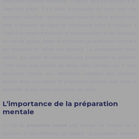
préparation mentale individuelle. L’objectif sera de répondre à un
diagnostic précis. Il est aussi envisageable de miser pour une
approche collective. Les stratégies mises en place devront vous
aider à instaurer un esprit de combativité entre les joueurs. Il
s’agit d’un moyen d’améliorer la communication et les échanges
au sein du groupe. Avant de contracter un préparateur mental, il
est important de définir vos objectifs. Le professionnel devra
réaliser une phase de diagnostic pour comprendre la situation.
Cette étape peut prendre du temps dans certains cas. Il vous
proposera ensuite des alternatives adaptées aux blocages
actuels. Avec une séance de préparation mentale, vous aurez la
possibilité de bien gérer votre niveau de stress.
L’importance de la préparation
mentale
Le rôle du
préparateur mental
peut changer en fonction de la
discipline et des difficultés de l’athlète. La préparation mentale