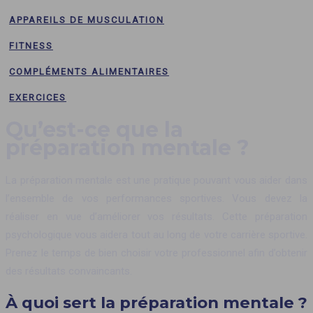
APPAREILS DE MUSCULATION
FITNESS
COMPLÉMENTS ALIMENTAIRES
EXERCICES
Qu’est-ce que la
préparation mentale ?
La préparation mentale est une pratique pouvant vous aider dans
l’ensemble de vos performances sportives. Vous devez la
réaliser en vue d’améliorer vos résultats. Cette préparation
psychologique vous aidera tout au long de votre carrière sportive.
Prenez le temps de bien choisir votre professionnel afin d’obtenir
des résultats convaincants.
À quoi sert la préparation mentale ?