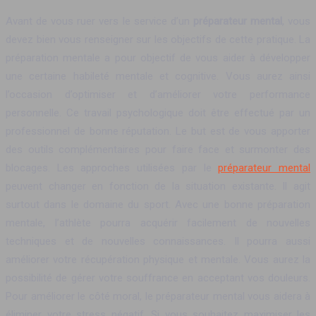
Avant de vous ruer vers le service d’un
préparateur mental
, vous
devez bien vous renseigner sur les objectifs de cette pratique. La
préparation mentale a pour objectif de vous aider à développer
une certaine habileté mentale et cognitive. Vous aurez ainsi
l’occasion d’optimiser et d’améliorer votre performance
personnelle. Ce travail psychologique doit être effectué par un
professionnel de bonne réputation. Le but est de vous apporter
des outils complémentaires pour faire face et surmonter des
blocages. Les approches utilisées par le
préparateur mental
peuvent changer en fonction de la situation existante. Il agit
surtout dans le domaine du sport. Avec une bonne préparation
mentale, l’athlète pourra acquérir facilement de nouvelles
techniques et de nouvelles connaissances. Il pourra aussi
améliorer votre récupération physique et mentale. Vous aurez la
possibilité de gérer votre souffrance en acceptant vos douleurs.
Pour améliorer le côté moral, le préparateur mental vous aidera à
éliminer votre stress négatif. Si vous souhaitez maximiser les