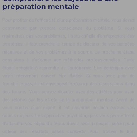
préparation mentale
Pour profiter de l’efficacité d’une préparation mentale, vous devez
commencer par prendre conscience du problème. Si vous
n’admettez pas vos problèmes, il sera difficile d’entreprendre des
stratégies. Il faut prendre le temps de discuter de vos pensées
négatives et de vos problèmes à la source. La prochaine étape
consistera à s’adonner aux méthodes professionnelles. Cette
étape consiste à reprendre de l’autonomie. Les échanges avec
votre intervenant doivent être fluides. Si vous avez peur de
franchir le pas, il est envisageable d’ouvrir des discussions dans
des forums. Vous pouvez discuter avec des athlètes pour avoir
des retours sur les effets de la préparation mentale. Avant de
vous confier à un expert, il est essentiel de bien évaluer vos
soucis majeurs. Les approches psychologiques vous permettront
d’atteindre vos objectifs. Vous devez avoir un esprit serein pour
obtenir des résultats assez concrets. Pour trouver le bon