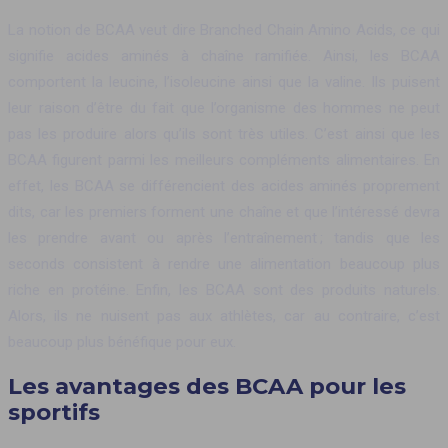
La notion de BCAA veut dire Branched Chain Amino Acids, ce qui
signifie acides aminés à chaîne ramifiée. Ainsi, les BCAA
comportent la leucine, l’isoleucine ainsi que la valine. Ils puisent
leur raison d’être du fait que l’organisme des hommes ne peut
pas les produire alors qu’ils sont très utiles. C’est ainsi que les
BCAA figurent parmi les meilleurs compléments alimentaires. En
effet, les BCAA se différencient des acides aminés proprement
dits, car les premiers forment une chaîne et que l’intéressé devra
les prendre avant ou après l’entraînement ; tandis que les
seconds consistent à rendre une alimentation beaucoup plus
riche en protéine. Enfin, les BCAA sont des produits naturels.
Alors, ils ne nuisent pas aux athlètes, car au contraire, c’est
beaucoup plus bénéfique pour eux.
Les avantages des BCAA pour les
sportifs