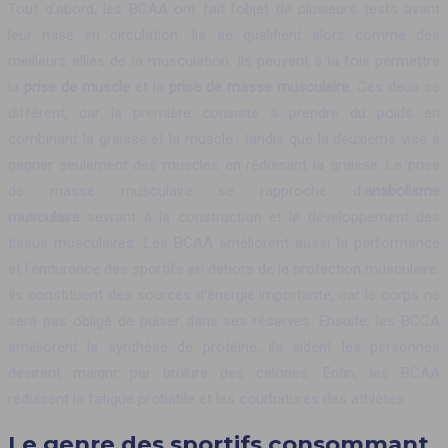
Tout d’abord, les BCAA ont fait l’objet de plusieurs tests avant
leur mise en circulation. Ils se qualifient alors comme des
meilleurs alliés de la musculation. Ils peuvent à la fois permettre
la
prise de muscle
et la
prise de masse musculaire
. Ces deux se
diffèrent, car la première consiste à prendre du poids en
combinant la graisse et la muscle ; tandis que la deuxième vise à
gagner seulement des muscles en réduisant la graisse. La prise
de masse musculaire se rapproche d’
anabolisme
musculaire
sevrant à la construction et le développement des
tissus musculaires. Les BCAA améliorent aussi la performance
et l’endurance des sportifs en dehors de la protection musculaire.
Ils constituent des sources d’énergie importante, car le corps ne
sera pas obligé de puiser dans ses réserves. Ensuite, les BCCA
améliorent la synthèse de protéine, ils aident les personnes
désirant maigrir par brûlure des calories. Enfin, les BCAA
réduisent la fatigue probable et les courbatures des athlètes.
Le genre des sportifs consommant