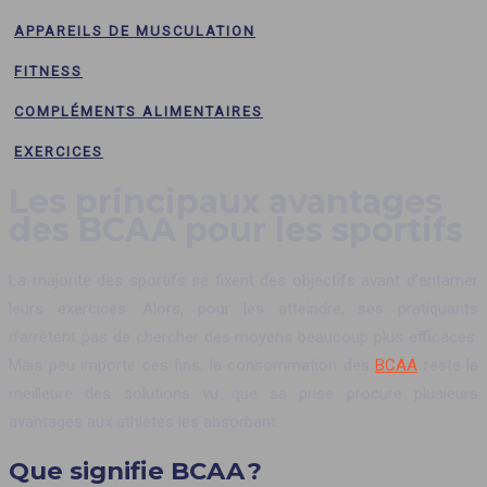
APPAREILS DE MUSCULATION
FITNESS
COMPLÉMENTS ALIMENTAIRES
EXERCICES
Les principaux avantages
des BCAA pour les sportifs
La majorité des sportifs se fixent des objectifs avant d’entamer
leurs exercices. Alors, pour les atteindre, ses pratiquants
n’arrêtent pas de chercher des moyens beaucoup plus efficaces.
Mais peu importe ces fins, la consommation des
BCAA
reste la
meilleure des solutions vu que sa prise procure plusieurs
avantages aux athlètes les absorbant.
Que signifie BCAA ?