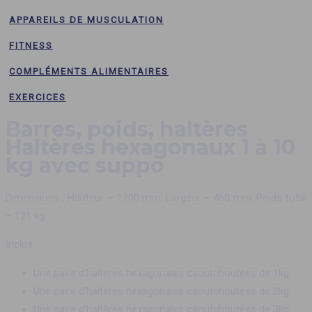
APPAREILS DE MUSCULATION
FITNESS
COMPLÉMENTS ALIMENTAIRES
EXERCICES
Barres, poids, haltères
Haltères hexagonaux 1 à 10
kg avec suppo
Dimensions : Hauteur – 1200 mm. Largeur – 460 mm. Poids total
– 121 kg.
Inclus :
Une paire d’haltères hexagonales caoutchoutées de 1kg
Une paire d’haltères hexagonales caoutchoutées de 2kg
Une paire d’haltères hexagonales caoutchoutées de 3kg