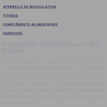
APPAREILS DE MUSCULATION
FITNESS
COMPLÉMENTS ALIMENTAIRES
EXERCICES
Appareils abdominaux AB
Roller
L’AB roller Body One est un appareil qui permet d’effectuer des
mouvements de gymnastique abdominale. IL assure un maintien
optimum de la nuque et évite les tensions musculaires sur le cou.
Facile à monter et d’utilisation, il a été spécialement conçu pour
stimuler, renforcer et tonifier l’ensemble du groupe musculaire
abdominal supérieur, inférieur et oblique, tout en apportant un
soutien à votre nuque.