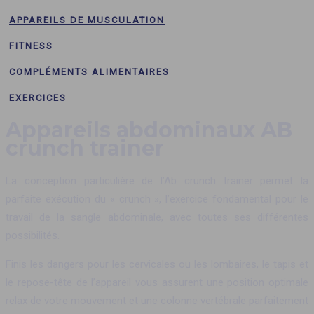
APPAREILS DE MUSCULATION
FITNESS
COMPLÉMENTS ALIMENTAIRES
EXERCICES
Appareils abdominaux AB
crunch trainer
La conception particulière de l’Ab crunch trainer permet la
parfaite exécution du « crunch », l’exercice fondamental pour le
travail de la sangle abdominale, avec toutes ses différentes
possibilités.
Finis les dangers pour les cervicales ou les lombaires, le tapis et
le repose-tête de l’appareil vous assurent une position optimale
relax de votre mouvement et une colonne vertébrale parfaitement